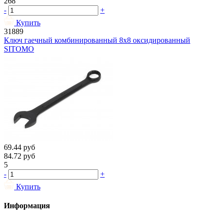
268
-
+
Купить
31889
Ключ гаечный комбинированный 8х8 оксидированный
SITOMO
69.44
руб
84.72
руб
5
-
+
Купить
Информация