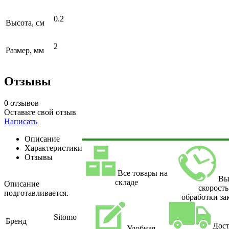
0.2
Высота, см
2
Размер, мм
Отзывы
0 отзывов
Оставьте свой отзыв
Написать
Описание
Характеристики
Отзывы
Все товары на
Вы
складе
Описание
скорость
подготавливается.
обработки за
Sitomo
Бренд
Дост
Удобная