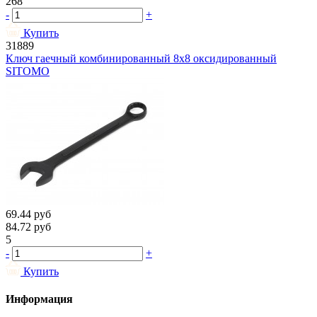
268
-
+
Купить
31889
Ключ гаечный комбинированный 8х8 оксидированный
SITOMO
69.44
руб
84.72
руб
5
-
+
Купить
Информация