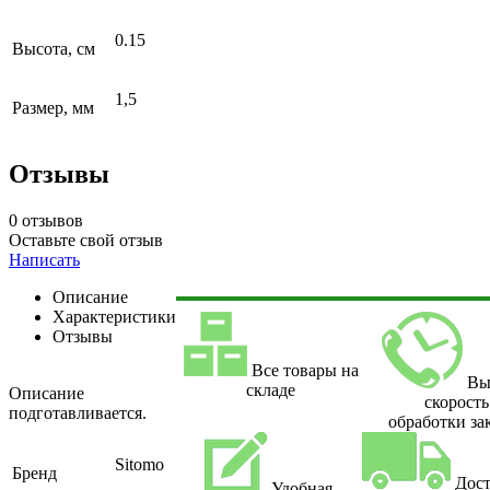
0.15
Высота, см
1,5
Размер, мм
Отзывы
0 отзывов
Оставьте свой отзыв
Написать
Описание
Характеристики
Отзывы
Все товары на
Вы
складе
Описание
скорость
подготавливается.
обработки за
Sitomo
Бренд
Дост
Удобная