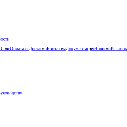
вости
О нас
Оплата и Доставка
Контакты
Документация
Новости
Регистр
руководству