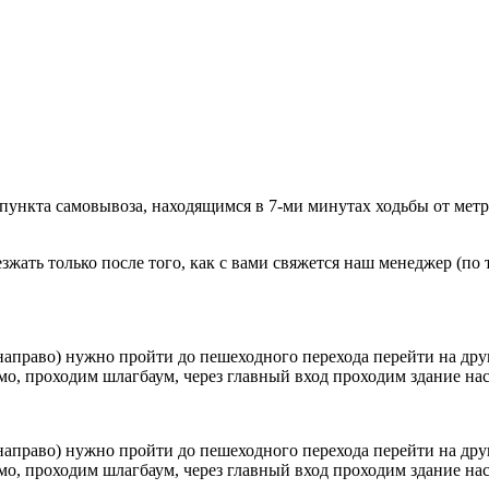
 пункта самовывоза, находящимся в 7-ми минутах ходьбы от мет
ать только после того, как с вами свяжется наш менеджер (по т
направо) нужно пройти до пешеходного перехода перейти на друг
о, проходим шлагбаум, через главный вход проходим здание наск
направо) нужно пройти до пешеходного перехода перейти на друг
о, проходим шлагбаум, через главный вход проходим здание наск