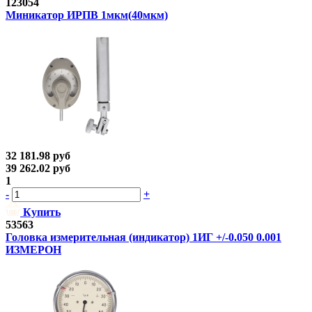
123054
Миникатор ИРПВ 1мкм(40мкм)
32 181.98
руб
39 262.02
руб
1
-
+
Купить
53563
Головка измерительная (индикатор) 1ИГ +/-0.050 0.001
ИЗМЕРОН