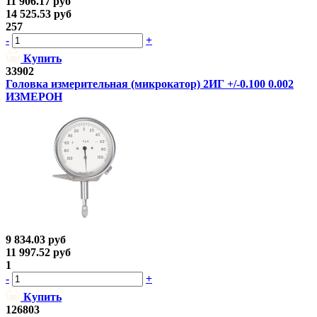
11 906.17
руб
14 525.53
руб
257
-
+
Купить
33902
Головка измерительная (микрокатор) 2ИГ +/-0.100 0.002
ИЗМЕРОН
9 834.03
руб
11 997.52
руб
1
-
+
Купить
126803