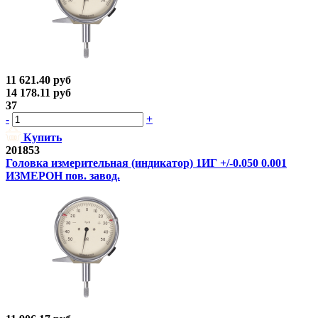
11 621.40
руб
14 178.11
руб
37
-
+
Купить
201853
Головка измерительная (индикатор) 1ИГ +/-0.050 0.001
ИЗМЕРОН пов. завод.