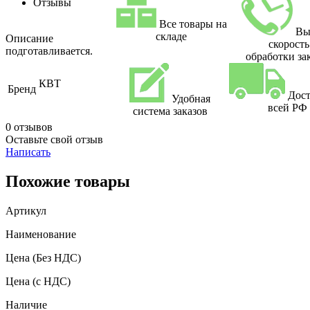
Отзывы
Все товары на
Вы
складе
Описание
скорость
подготавливается.
обработки за
КВТ
Бренд
Дост
Удобная
всей РФ
система заказов
0 отзывов
Оставьте свой отзыв
Написать
Похожие товары
Артикул
Наименование
Цена
(Без НДС)
Цена
(с НДС)
Наличие