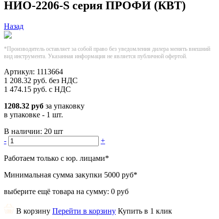
НИО-2206-S серия ПРОФИ (КВТ)
Назад
*Производитель оставляет за собой право без уведомления дилера менять внешний
вид инструмента. Указанная информация не является публичной офертой.
Артикул:
1113664
1 208.32
руб.
без НДС
1 474.15
руб.
с НДС
1208.32 руб
за упаковку
в упаковке - 1 шт.
В наличии:
20 шт
-
+
Работаем только с юр. лицами
*
Минимальная сумма закупки
5000 руб
*
выберите ещё товара на сумму:
0 руб
В корзину
Перейти в корзину
Купить в 1 клик