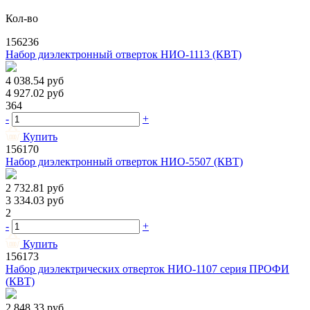
Кол-во
156236
Набор диэлектронный отверток НИО-1113 (КВТ)
4 038.54
руб
4 927.02
руб
364
-
+
Купить
156170
Набор диэлектронный отверток НИО-5507 (КВТ)
2 732.81
руб
3 334.03
руб
2
-
+
Купить
156173
Набор диэлектрических отверток НИО-1107 серия ПРОФИ
(КВТ)
2 848.33
руб