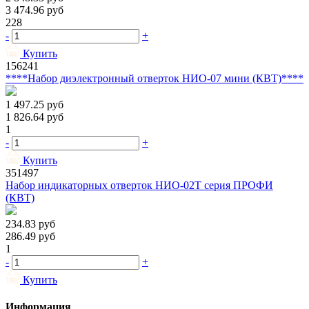
3 474.96
руб
228
-
+
Купить
156241
****Набор диэлектронный отверток НИО-07 мини (КВТ)****
1 497.25
руб
1 826.64
руб
1
-
+
Купить
351497
Набор индикаторных отверток НИО-02Т серия ПРОФИ
(КВТ)
234.83
руб
286.49
руб
1
-
+
Купить
Информация