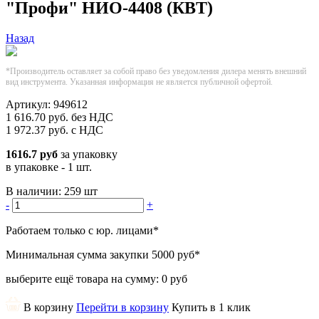
"Профи" НИО-4408 (КВТ)
Назад
*Производитель оставляет за собой право без уведомления дилера менять внешний
вид инструмента. Указанная информация не является публичной офертой.
Артикул:
949612
1 616.70
руб.
без НДС
1 972.37
руб.
с НДС
1616.7 руб
за упаковку
в упаковке - 1 шт.
В наличии:
259 шт
-
+
Работаем только с юр. лицами
*
Минимальная сумма закупки
5000 руб
*
выберите ещё товара на сумму:
0 руб
В корзину
Перейти в корзину
Купить в 1 клик