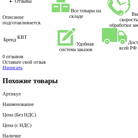
Отзывы
Все товары на
Вы
складе
Описание
скорость
подготавливается.
обработки за
КВТ
Бренд
Дост
Удобная
всей РФ
система заказов
0 отзывов
Оставьте свой отзыв
Написать
Похожие товары
Артикул
Наименование
Цена
(Без НДС)
Цена
(с НДС)
Наличие