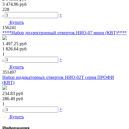
3 474.96
руб
228
-
+
Купить
156241
****Набор диэлектронный отверток НИО-07 мини (КВТ)****
1 497.25
руб
1 826.64
руб
1
-
+
Купить
351497
Набор индикаторных отверток НИО-02Т серия ПРОФИ
(КВТ)
234.83
руб
286.49
руб
1
-
+
Купить
Информация