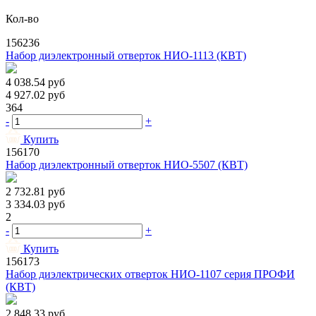
Кол-во
156236
Набор диэлектронный отверток НИО-1113 (КВТ)
4 038.54
руб
4 927.02
руб
364
-
+
Купить
156170
Набор диэлектронный отверток НИО-5507 (КВТ)
2 732.81
руб
3 334.03
руб
2
-
+
Купить
156173
Набор диэлектрических отверток НИО-1107 серия ПРОФИ
(КВТ)
2 848.33
руб