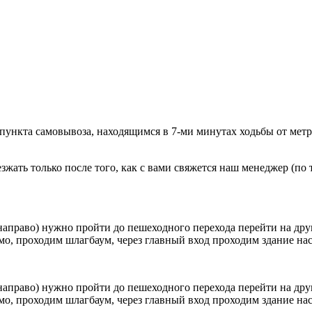
 пункта самовывоза, находящимся в 7-ми минутах ходьбы от мет
ать только после того, как с вами свяжется наш менеджер (по т
направо) нужно пройти до пешеходного перехода перейти на друг
о, проходим шлагбаум, через главный вход проходим здание наск
направо) нужно пройти до пешеходного перехода перейти на друг
о, проходим шлагбаум, через главный вход проходим здание наск