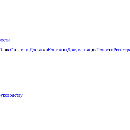
вости
О нас
Оплата и Доставка
Контакты
Документация
Новости
Регистр
руководству