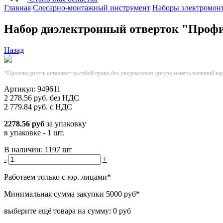
Главная
Слесарно-монтажный инструмент
Наборы электромон
Набор диэлектронный отверток "Проф
Назад
*Производитель оставляет за собой право без уведомления дилера менять внешний ви
Артикул:
949611
2 278.56
руб.
без НДС
2 779.84
руб.
с НДС
2278.56 руб
за упаковку
в упаковке - 1 шт.
В наличии:
1197 шт
-
+
Работаем только с юр. лицами
*
Минимальная сумма закупки
5000 руб
*
выберите ещё товара на сумму:
0 руб