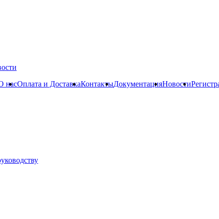
вости
О нас
Оплата и Доставка
Контакты
Документация
Новости
Регистр
руководству