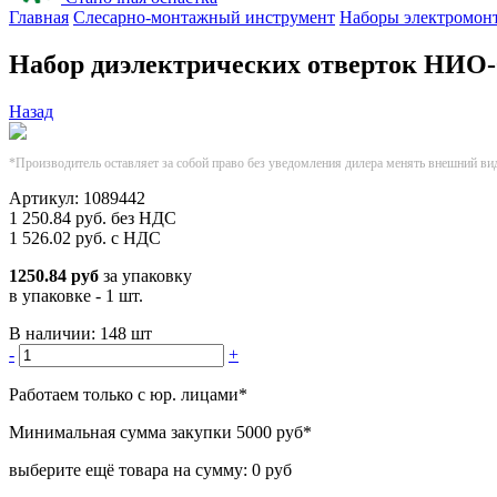
Главная
Слесарно-монтажный инструмент
Наборы электромон
Набор диэлектрических отверток НИО
Назад
*Производитель оставляет за собой право без уведомления дилера менять внешний ви
Артикул:
1089442
1 250.84
руб.
без НДС
1 526.02
руб.
с НДС
1250.84 руб
за упаковку
в упаковке - 1 шт.
В наличии:
148 шт
-
+
Работаем только с юр. лицами
*
Минимальная сумма закупки
5000 руб
*
выберите ещё товара на сумму:
0 руб