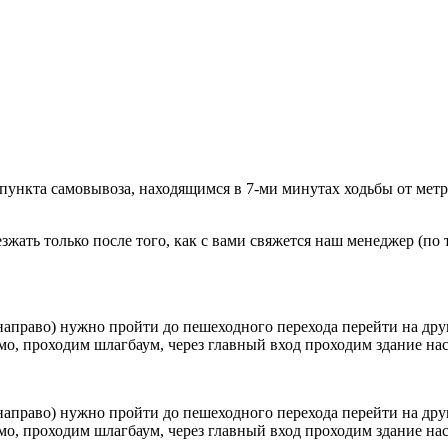
 пункта самовывоза, находящимся в 7-ми минутах ходьбы от мет
ать только после того, как с вами свяжется наш менеджер (по т
направо) нужно пройти до пешеходного перехода перейти на друг
о, проходим шлагбаум, через главный вход проходим здание наск
направо) нужно пройти до пешеходного перехода перейти на друг
о, проходим шлагбаум, через главный вход проходим здание наск