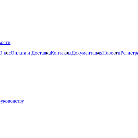
вости
О нас
Оплата и Доставка
Контакты
Документация
Новости
Регистр
руководству