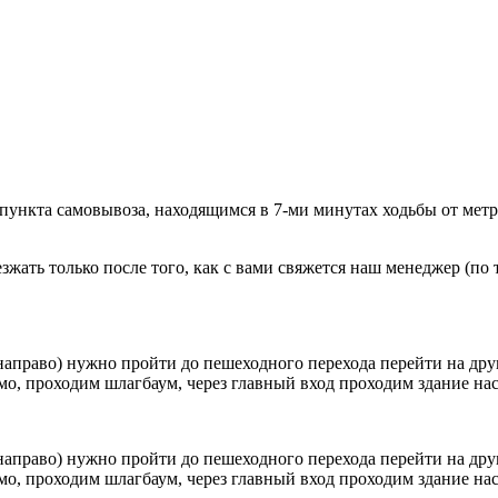
 пункта самовывоза, находящимся в 7-ми минутах ходьбы от мет
ать только после того, как с вами свяжется наш менеджер (по т
направо) нужно пройти до пешеходного перехода перейти на друг
о, проходим шлагбаум, через главный вход проходим здание наск
направо) нужно пройти до пешеходного перехода перейти на друг
о, проходим шлагбаум, через главный вход проходим здание наск