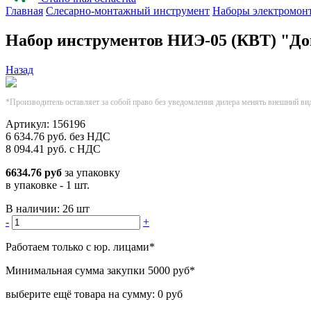
Главная
Слесарно-монтажный инструмент
Наборы электромон
Набор инструментов НИЭ-05 (КВТ) "Д
Назад
*Производитель оставляет за собой право без уведомления дилера менять внешний ви
Артикул:
156196
6 634.76
руб.
без НДС
8 094.41
руб.
с НДС
6634.76 руб
за упаковку
в упаковке - 1 шт.
В наличии:
26 шт
-
+
Работаем только с юр. лицами
*
Минимальная сумма закупки
5000 руб
*
выберите ещё товара на сумму:
0 руб