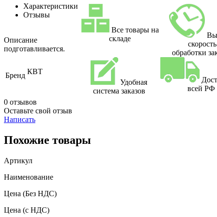
Характеристики
Отзывы
Все товары на
Вы
складе
Описание
скорость
подготавливается.
обработки за
КВТ
Бренд
Дост
Удобная
всей РФ
система заказов
0 отзывов
Оставьте свой отзыв
Написать
Похожие товары
Артикул
Наименование
Цена
(Без НДС)
Цена
(с НДС)