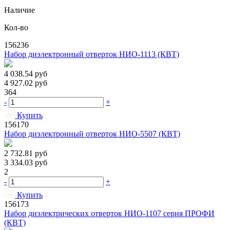
Наличие
Кол-во
156236
Набор диэлектронный отверток НИО-1113 (КВТ)
4 038.54
руб
4 927.02
руб
364
-
+
Купить
156170
Набор диэлектронный отверток НИО-5507 (КВТ)
2 732.81
руб
3 334.03
руб
2
-
+
Купить
156173
Набор диэлектрических отверток НИО-1107 серия ПРОФИ
(КВТ)