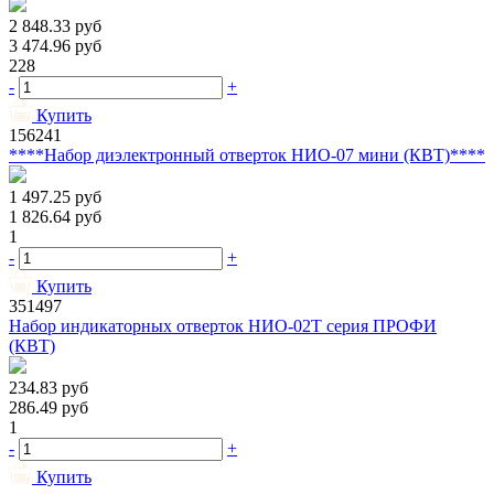
2 848.33
руб
3 474.96
руб
228
-
+
Купить
156241
****Набор диэлектронный отверток НИО-07 мини (КВТ)****
1 497.25
руб
1 826.64
руб
1
-
+
Купить
351497
Набор индикаторных отверток НИО-02Т серия ПРОФИ
(КВТ)
234.83
руб
286.49
руб
1
-
+
Купить