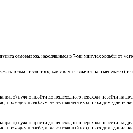
 пункта самовывоза, находящимся в 7-ми минутах ходьбы от мет
ать только после того, как с вами свяжется наш менеджер (по т
направо) нужно пройти до пешеходного перехода перейти на друг
о, проходим шлагбаум, через главный вход проходим здание наск
направо) нужно пройти до пешеходного перехода перейти на друг
о, проходим шлагбаум, через главный вход проходим здание наск