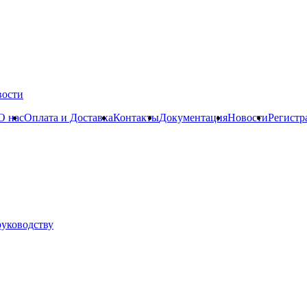
вости
О нас
Оплата и Доставка
Контакты
Документация
Новости
Регистр
руководству