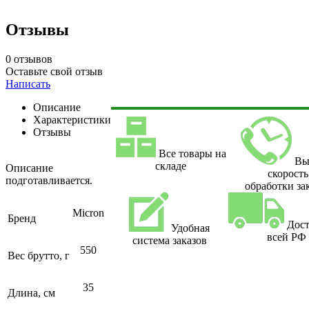
Отзывы
0 отзывов
Оставьте свой отзыв
Написать
Описание
Характеристики
Отзывы
Все товары на
Вы
складе
Описание
скорость
подготавливается.
обработки за
Micron
Бренд
Дост
Удобная
всей РФ
система заказов
550
Вес брутто, г
35
Длина, см