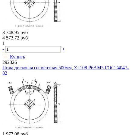
3 748.95
руб
4 573.72
руб
1
-
+
Купить
292326
Пила дисковая сегментная 500мм, Z=108 Р6АМ5 ГОСТ4047-
82
1 977.08
руб