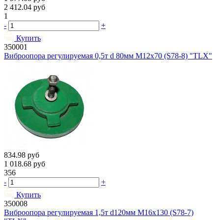
2 412.04
руб
1
-
+
Купить
350001
Виброопора регулируемая 0,5т d 80мм М12х70 (S78-8) "TLX"
834.98
руб
1 018.68
руб
356
-
+
Купить
350008
Виброопора регулируемая 1,5т d120мм М16х130 (S78-7)