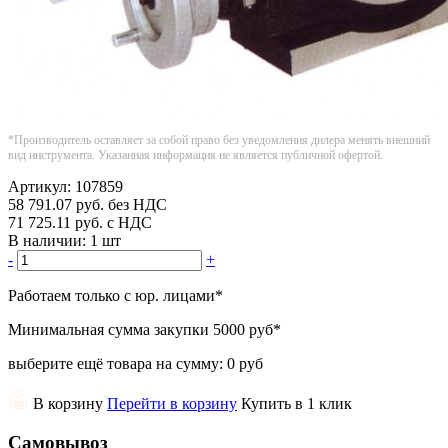
*Производитель оставляет за собой право без уведомления дилера менять внешний
вид инструмента. Указанная информация не является публичной офертой.
Артикул:
107859
58 791.07
руб.
без НДС
71 725.11
руб.
с НДС
В наличии:
1 шт
-
+
Работаем только с юр. лицами
*
Минимальная сумма закупки
5000 руб
*
выберите ещё товара на сумму:
0 руб
В корзину
Перейти в корзину
Купить в 1 клик
Самовывоз