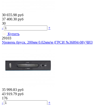
30 655.98
руб
37 400.30
руб
30
-
+
Купить
29103
Уровень бруск. 200мм 0.02мм/м (ГРСИ №36894-08) ЧИЗ
35 999.83
руб
43 919.79
руб
176
-
+