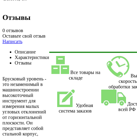
Отзывы
0 отзывов
Оставьте свой отзыв
Написать
Описание
Характеристики
Отзывы
Все товары на
Вы
складе
Брусковый уровень -
скорость
это незаменимый в
обработки за
машиностроении
высокоточный
инструмент для
Дост
Удобная
измерения малых
всей РФ
система заказов
угловых отклонений
от горизонтальной
плоскости. Он
представляет собой
стальной корпус,