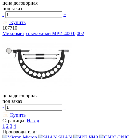
цена договорная
под заказ
-
+
Купить
107710
Микрометр рычажный МРИ-400 0,002
цена договорная
под заказ
-
+
Купить
Страницы:
Назад
1
2
3
4
Производители:
Micron
SHAN
ЧИЗ
CNIC