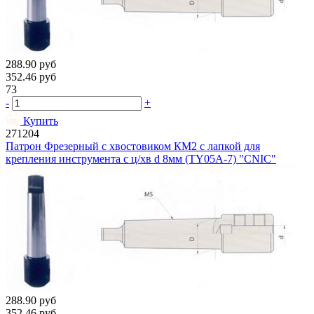
288.90
руб
352.46
руб
73
-
+
Купить
271204
Патрон Фрезерный с хвостовиком КМ2 с лапкой для
крепления инструмента с ц/хв d 8мм (TY05A-7) "CNIC"
288.90
руб
352.46
руб