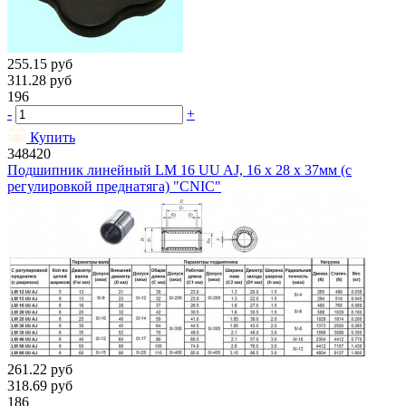
255.15
руб
311.28
руб
196
-
+
Купить
348420
Подшипник линейный LM 16 UU AJ, 16 х 28 х 37мм (с
регулировкой преднатяга) "CNIC"
261.22
руб
318.69
руб
186