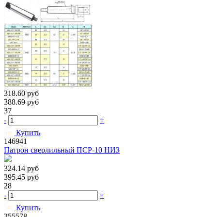
318.60
руб
388.69
руб
37
-
+
Купить
146941
Патрон сверлильный ПСР-10 НИЗ
324.14
руб
395.45
руб
28
-
+
Купить
255578