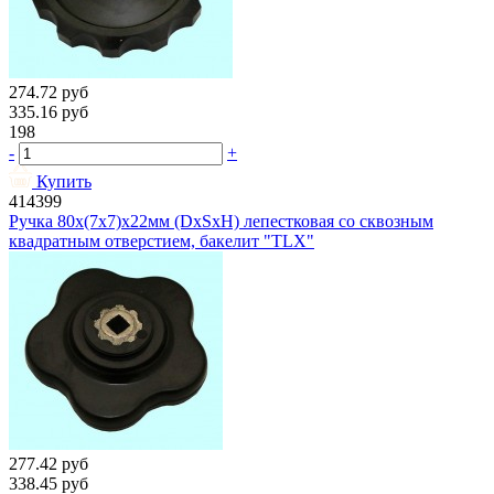
274.72
руб
335.16
руб
198
-
+
Купить
414399
Ручка 80х(7х7)х22мм (DxSxH) лепестковая со сквозным
квадратным отверстием, бакелит "TLX"
277.42
руб
338.45
руб