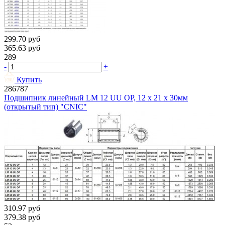
299.70
руб
365.63
руб
289
-
+
Купить
286787
Подшипник линейный LM 12 UU OP, 12 х 21 х 30мм
(открытый тип) "CNIC"
310.97
руб
379.38
руб