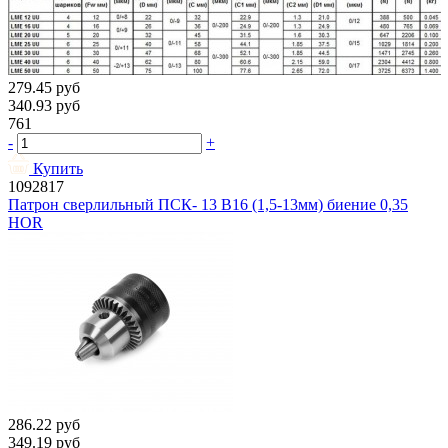
279.45
руб
340.93
руб
761
-
+
Купить
1092817
Патрон сверлильный ПСК- 13 В16 (1,5-13мм) биение 0,35
HOR
286.22
руб
349.19
руб