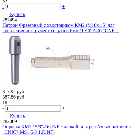
53
-
+
Купить
287494
Патрон Фрезерный с хвостовиком КМ2 (М10х1,5) для
крепления инструмента с ц/хв d 6мм (TY05A-6) "CNIC"
317.92
руб
387.86
руб
18
-
+
Купить
282009
Оправка КМ1 / 5/8"-16UNF с лапкой, для резьбовых патронов
"CNIC"(MS1-5/8-16UNF)