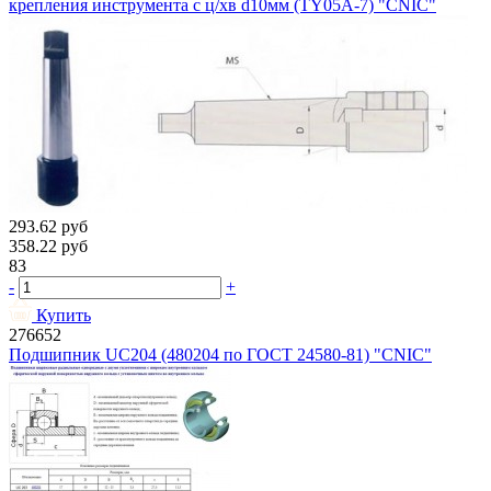
крепления инструмента с ц/хв d10мм (TY05A-7) "CNIC"
293.62
руб
358.22
руб
83
-
+
Купить
276652
Подшипник UC204 (480204 по ГОСТ 24580-81) "CNIC"