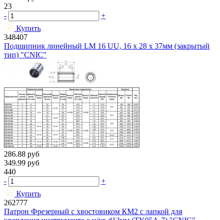
23
-
+
Купить
348407
Подшипник линейный LM 16 UU, 16 х 28 х 37мм (закрытый
тип) "CNIC"
286.88
руб
349.99
руб
440
-
+
Купить
262777
Патрон Фрезерный с хвостовиком КМ2 с лапкой для