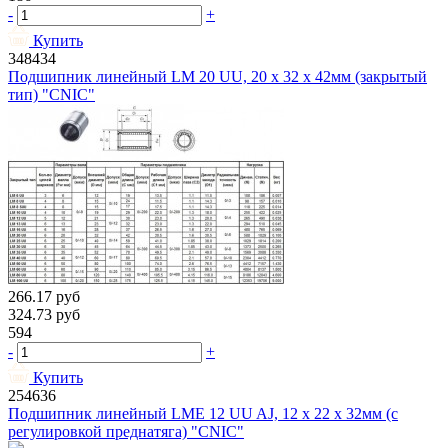
-
+
Купить
348434
Подшипник линейный LM 20 UU, 20 х 32 х 42мм (закрытый
тип) "CNIC"
266.17
руб
324.73
руб
594
-
+
Купить
254636
Подшипник линейный LMЕ 12 UU AJ, 12 х 22 х 32мм (с
регулировкой преднатяга) "CNIC"