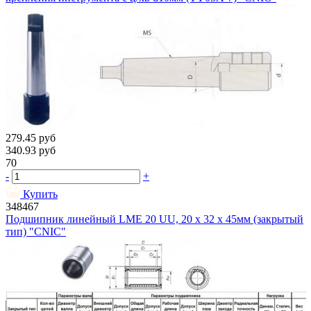
279.45
руб
340.93
руб
70
-
+
Купить
348467
Подшипник линейный LMЕ 20 UU, 20 х 32 х 45мм (закрытый
тип) "CNIC"