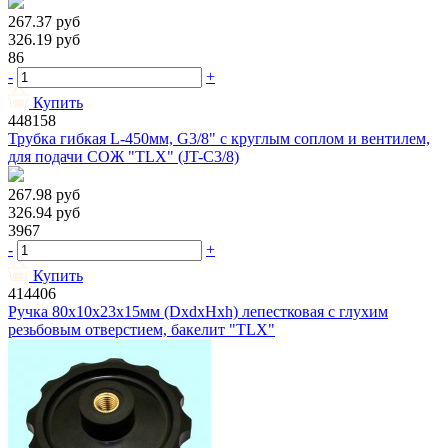
267.37
руб
326.19
руб
86
-
+
Купить
448158
Трубка гибкая L-450мм, G3/8" с круглым соплом и вентилем,
для подачи СОЖ "TLX" (JT-C3/8)
267.98
руб
326.94
руб
3967
-
+
Купить
414406
Ручка 80х10х23х15мм (DxdxHxh) лепестковая с глухим
резьбовым отверстием, бакелит "TLX"