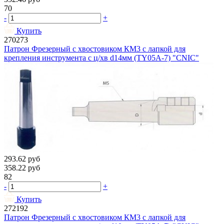
70
-
+
Купить
270273
Патрон Фрезерный с хвостовиком КМ3 с лапкой для
крепления инструмента с ц/хв d14мм (TY05A-7) "CNIC"
293.62
руб
358.22
руб
82
-
+
Купить
272192
Патрон Фрезерный с хвостовиком КМ3 с лапкой для