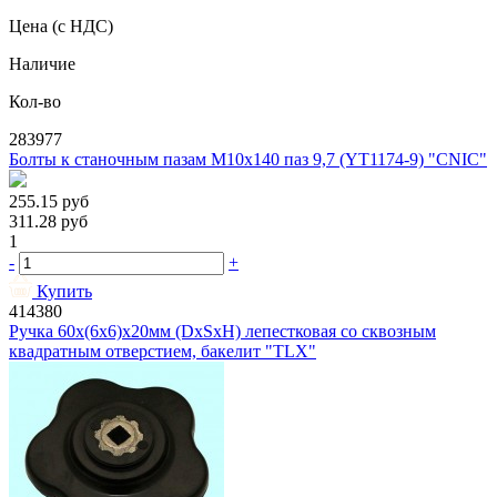
Цена
(с НДС)
Наличие
Кол-во
283977
Болты к станочным пазам М10х140 паз 9,7 (YT1174-9) "CNIC"
255.15
руб
311.28
руб
1
-
+
Купить
414380
Ручка 60х(6х6)х20мм (DxSxH) лепестковая со сквозным
квадратным отверстием, бакелит "TLX"