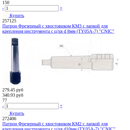
150
-
+
Купить
257125
Патрон Фрезерный с хвостовиком КМ3 с лапкой для
крепления инструмента с ц/хв d 8мм (TY05A-7) "CNIC"
279.45
руб
340.93
руб
77
-
+
Купить
272406
Патрон Фрезерный с хвостовиком КМ2 с лапкой для
крепления инструмента с ц/хв d10мм (TY05A-7) "CNIC"