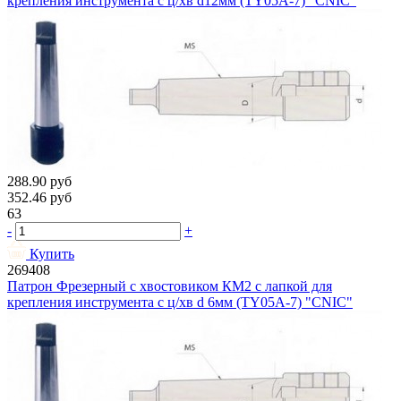
крепления инструмента с ц/хв d12мм (TY05A-7) "CNIC"
288.90
руб
352.46
руб
63
-
+
Купить
269408
Патрон Фрезерный с хвостовиком КМ2 с лапкой для
крепления инструмента с ц/хв d 6мм (TY05A-7) "CNIC"