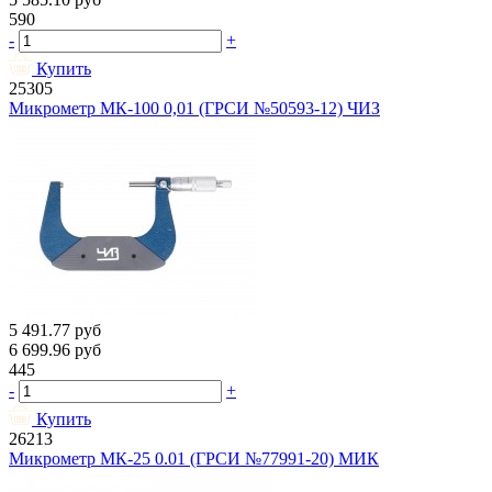
590
-
+
Купить
25305
Микрометр МК-100 0,01 (ГРСИ №50593-12) ЧИЗ
5 491.77
руб
6 699.96
руб
445
-
+
Купить
26213
Микрометр МК-25 0.01 (ГРСИ №77991-20) МИК