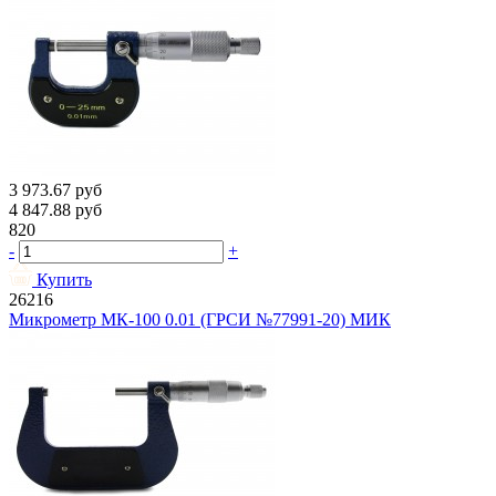
3 973.67
руб
4 847.88
руб
820
-
+
Купить
26216
Микрометр МК-100 0.01 (ГРСИ №77991-20) МИК