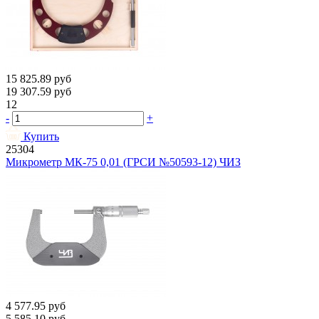
15 825.89
руб
19 307.59
руб
12
-
+
Купить
25304
Микрометр МК-75 0,01 (ГРСИ №50593-12) ЧИЗ
4 577.95
руб
5 585.10
руб