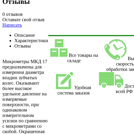
Отзывы
0 отзывов
Оставьте свой отзыв
Написать
Описание
Характеристики
Отзывы
Все товары на
Вы
складе
Микрометры МКД 17
скорость
предназначены для
обработки за
измерения диаметра
впадин зубчатых
колес. Оказывают
Дост
Удобная
более высокое
всей РФ
система заказов
удельное давление на
измеряемые
поверхности, при
одинаковом
измерительном
усилии по сравнению
с микрометрами со
скобой. Окрашенная