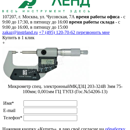
107207, г. Москва, ул. Чусовская, 7А
время работы офиса
- с
9:00 до 17:30, в пятницу до 16:00
время работы склада
- с
9:00 до 16:00, в пятницу до 15:00
zakaz@instrland.ru
+7 (495) 120-70-62
перезвонить мне
Купить в 1 клик
+
Микрометр спец. электронныйМКД3Ц 203-324В 3мм 75-
100мм; 0,001мм ГЦ ТУЛЗ (Гос.№54206-13)
Имя*
E-mail
Телефон*
Нажимая кнопку «Купить», я даю своё согласие на
обработку