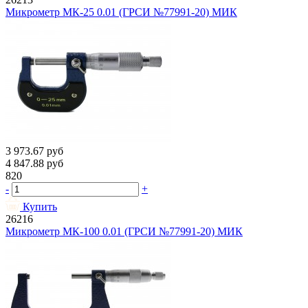
Микрометр МК-25 0.01 (ГРСИ №77991-20) МИК
3 973.67
руб
4 847.88
руб
820
-
+
Купить
26216
Микрометр МК-100 0.01 (ГРСИ №77991-20) МИК