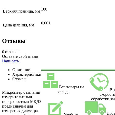
100
Верхняя граница, мм
0,001
Цена деления, мм
Отзывы
0 отзывов
Оставьте свой отзыв
Написать
Описание
Характеристики
Отзывы
Все товары на
Вы
складе
Микрометр с малыми
скорость
измерительными
обработки за
поверхностями МКД3
предназначен для
измерения диаметра
Дост
Удобная