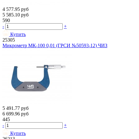
4 577.95
руб
5 585.10
руб
590
-
+
Купить
25305
Микрометр МК-100 0,01 (ГРСИ №50593-12) ЧИЗ
5 491.77
руб
6 699.96
руб
445
-
+
Купить
26213