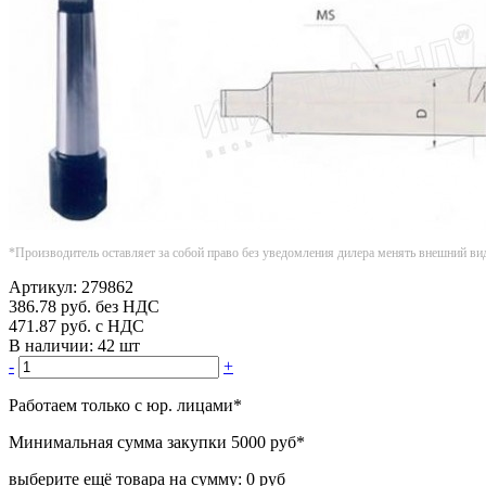
*Производитель оставляет за собой право без уведомления дилера менять внешний ви
Артикул:
279862
386.78
руб.
без НДС
471.87
руб.
с НДС
В наличии:
42 шт
-
+
Работаем только с юр. лицами
*
Минимальная сумма закупки
5000 руб
*
выберите ещё товара на сумму:
0 руб