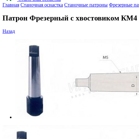
Главная
Станочная оснастка
Станочные патроны
Фрезерные п
Патрон Фрезерный с хвостовиком КМ4 с
Назад