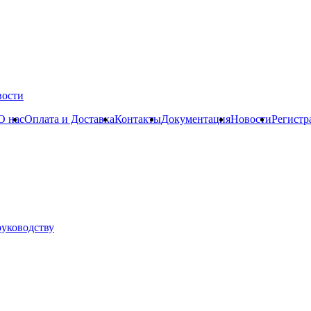
вости
О нас
Оплата и Доставка
Контакты
Документация
Новости
Регистр
руководству