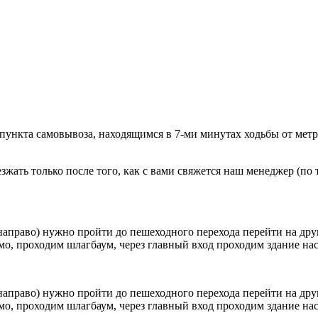
 пункта самовывоза, находящимся в 7-ми минутах ходьбы от мет
ать только после того, как с вами свяжется наш менеджер (по т
направо) нужно пройти до пешеходного перехода перейти на друг
о, проходим шлагбаум, через главный вход проходим здание наск
направо) нужно пройти до пешеходного перехода перейти на друг
о, проходим шлагбаум, через главный вход проходим здание наск