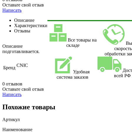
Оставьте свой отзыв
Написать
Описание
Характеристики
Отзывы
Все товары на
Вы
складе
Описание
скорость
подготавливается.
обработки за
CNIC
Бренд
Дост
Удобная
всей РФ
система заказов
0 отзывов
Оставьте свой отзыв
Написать
Похожие товары
Артикул
Наименование