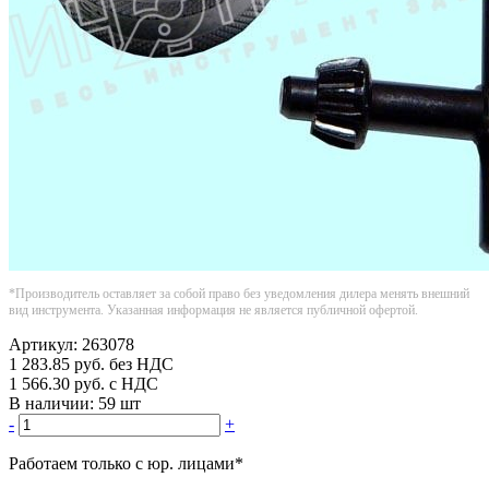
*Производитель оставляет за собой право без уведомления дилера менять внешний
вид инструмента. Указанная информация не является публичной офертой.
Артикул:
263078
1 283.85
руб.
без НДС
1 566.30
руб.
с НДС
В наличии:
59 шт
-
+
Работаем только с юр. лицами
*