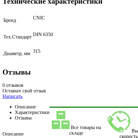
Технические характеристики
CNIC
Бренд
DIN 6350
Тех.Стандарт
315
Диаметр, мм
Отзывы
0 отзывов
Оставьте свой отзыв
Написать
Описание
Характеристики
Отзывы
Все товары на
Вы
складе
Описание
скорость