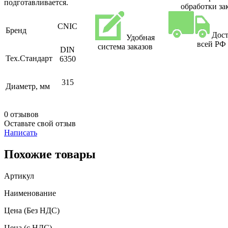
подготавливается.
обработки за
CNIC
Бренд
Дост
Удобная
всей РФ
система заказов
DIN
Тех.Стандарт
6350
315
Диаметр, мм
0 отзывов
Оставьте свой отзыв
Написать
Похожие товары
Артикул
Наименование
Цена
(Без НДС)
Цена
(с НДС)