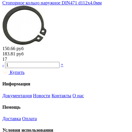
Стопорное кольцо наружное DIN471 d112х4.0мм
150.66
руб
183.81
руб
17
-
+
Купить
Информация
Документация
Новости
Контакты
О нас
Помощь
Доставка
Оплата
Условия использования