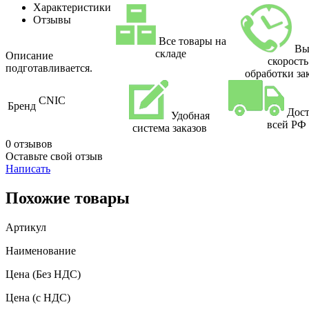
Характеристики
Отзывы
Все товары на
Вы
складе
Описание
скорость
подготавливается.
обработки за
CNIC
Бренд
Дост
Удобная
всей РФ
система заказов
0 отзывов
Оставьте свой отзыв
Написать
Похожие товары
Артикул
Наименование
Цена
(Без НДС)
Цена
(с НДС)