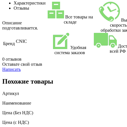
Характеристики
Отзывы
Все товары на
Вы
складе
Описание
скорость
подготавливается.
обработки за
CNIC
Бренд
Дост
Удобная
всей РФ
система заказов
0 отзывов
Оставьте свой отзыв
Написать
Похожие товары
Артикул
Наименование
Цена
(Без НДС)
Цена
(с НДС)