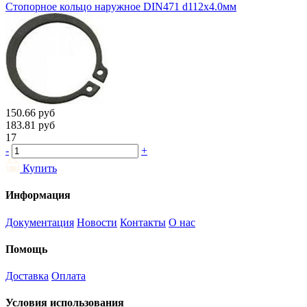
Стопорное кольцо наружное DIN471 d112х4.0мм
150.66
руб
183.81
руб
17
-
+
Купить
Информация
Документация
Новости
Контакты
О нас
Помощь
Доставка
Оплата
Условия использования