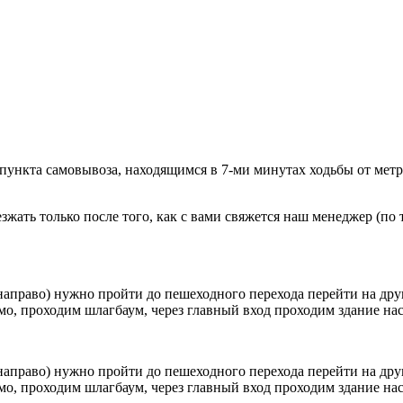
 пункта самовывоза, находящимся в 7-ми минутах ходьбы от мет
ать только после того, как с вами свяжется наш менеджер (по т
направо) нужно пройти до пешеходного перехода перейти на друг
о, проходим шлагбаум, через главный вход проходим здание наск
направо) нужно пройти до пешеходного перехода перейти на друг
о, проходим шлагбаум, через главный вход проходим здание наск