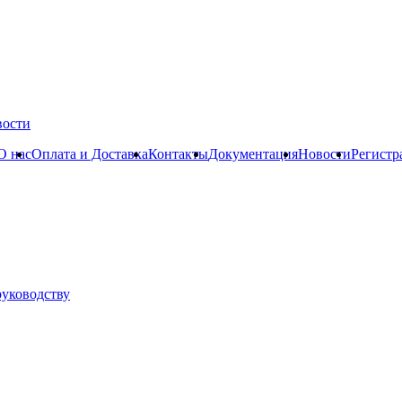
вости
О нас
Оплата и Доставка
Контакты
Документация
Новости
Регистр
руководству