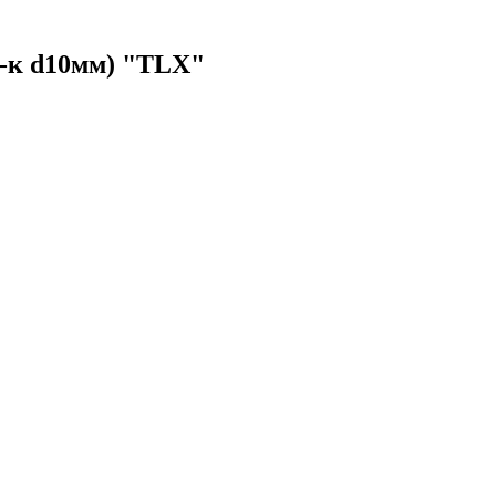
в-к d10мм) "TLX"