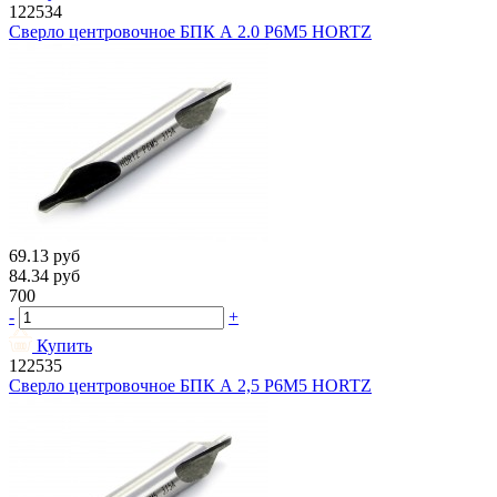
122534
Сверло центровочное БПК А 2.0 Р6М5 HORTZ
69.13
руб
84.34
руб
700
-
+
Купить
122535
Сверло центровочное БПК А 2,5 Р6М5 HORTZ