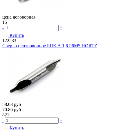
цена договорная
15
-
+
Купить
122533
Сверло центровочное БПК А 1,6 Р6М5 HORTZ
58.08
руб
70.86
руб
821
-
+
Купить