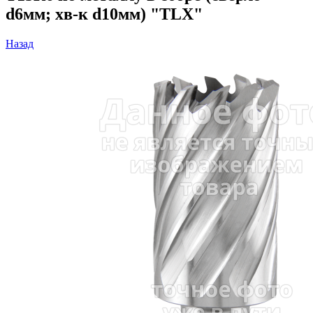
d6мм; хв-к d10мм) "TLX"
Назад