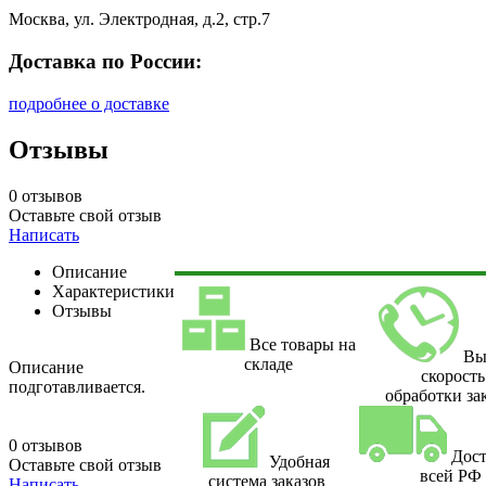
Москва, ул. Электродная, д.2, стр.7
Доставка по России:
подробнее о доставке
Отзывы
0 отзывов
Оставьте свой отзыв
Написать
Описание
Характеристики
Отзывы
Все товары на
Вы
складе
Описание
скорость
подготавливается.
обработки за
0 отзывов
Дост
Удобная
Оставьте свой отзыв
всей РФ
система заказов
Написать