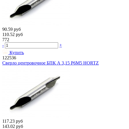
90.59
руб
110.52
руб
772
-
+
Купить
122536
Сверло центровочное БПК А 3,15 Р6М5 HORTZ
117.23
руб
143.02
руб