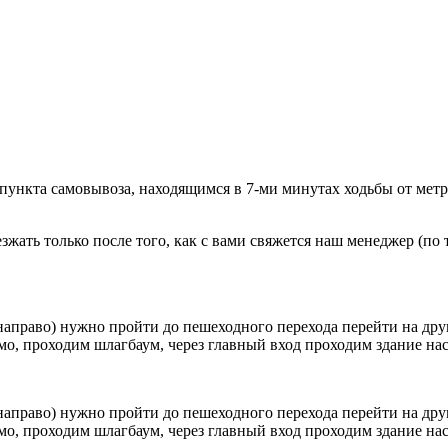
 пункта самовывоза, находящимся в 7-ми минутах ходьбы от мет
ать только после того, как с вами свяжется наш менеджер (по т
направо) нужно пройти до пешеходного перехода перейти на друг
о, проходим шлагбаум, через главный вход проходим здание наск
направо) нужно пройти до пешеходного перехода перейти на друг
о, проходим шлагбаум, через главный вход проходим здание наск