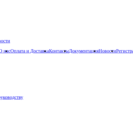
вости
О нас
Оплата и Доставка
Контакты
Документация
Новости
Регистр
руководству