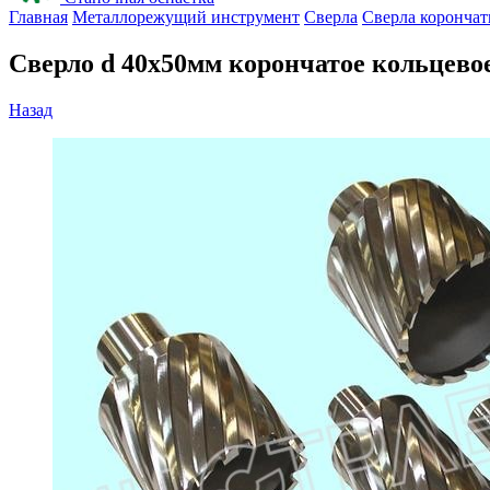
Главная
Металлорежущий инструмент
Сверла
Сверла корончат
Сверло d 40х50мм корончатое кольцево
Назад