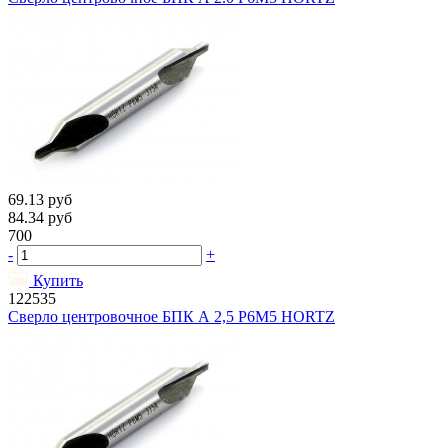
69.13
руб
84.34
руб
700
-
+
Купить
122535
Сверло центровочное БПК А 2,5 Р6М5 HORTZ