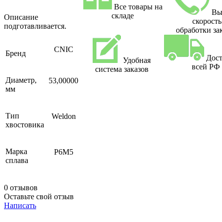
Все товары на
Вы
складе
Описание
скорость
подготавливается.
обработки за
CNIC
Бренд
Дост
Удобная
всей РФ
система заказов
Диаметр,
53,00000
мм
Тип
Weldon
хвостовика
Марка
Р6М5
сплава
0 отзывов
Оставьте свой отзыв
Написать