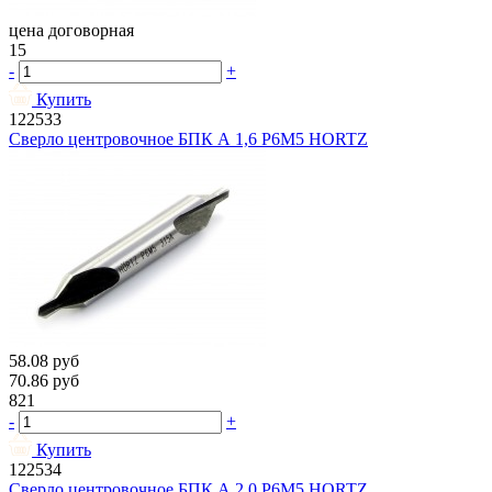
цена договорная
15
-
+
Купить
122533
Сверло центровочное БПК А 1,6 Р6М5 HORTZ
58.08
руб
70.86
руб
821
-
+
Купить
122534
Сверло центровочное БПК А 2.0 Р6М5 HORTZ