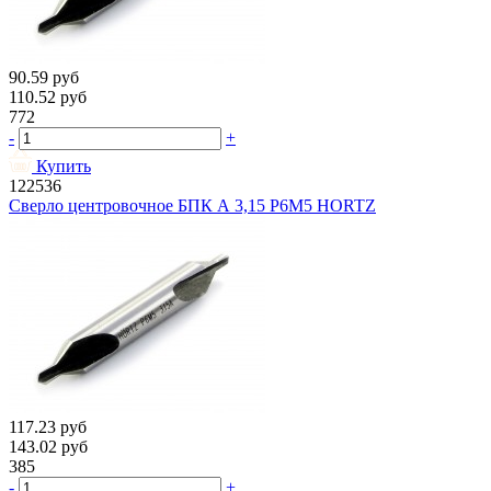
90.59
руб
110.52
руб
772
-
+
Купить
122536
Сверло центровочное БПК А 3,15 Р6М5 HORTZ
117.23
руб
143.02
руб
385
-
+