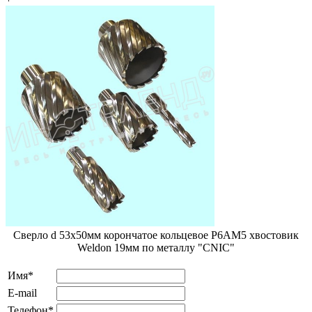
Сверло d 53х50мм корончатое кольцевое Р6АМ5 хвостовик
Weldon 19мм по металлу "CNIC"
Имя*
E-mail
Телефон*