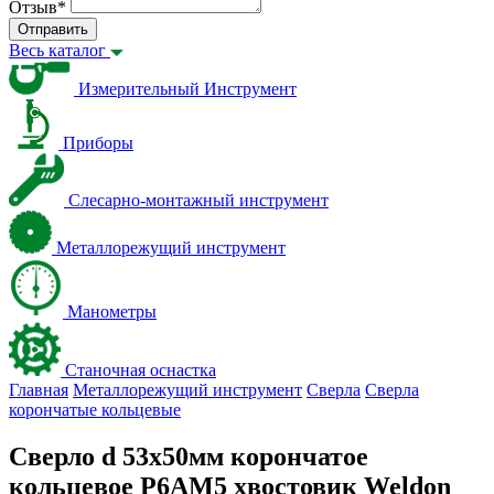
Отзыв
*
Отправить
Весь каталог
Измерительный Инструмент
Приборы
Слесарно-монтажный инструмент
Металлорежущий инструмент
Манометры
Станочная оснастка
Главная
Металлорежущий инструмент
Сверла
Сверла
корончатые кольцевые
Сверло d 53х50мм корончатое
кольцевое Р6АМ5 хвостовик Weldon