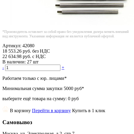
*Производитель оставляет за собой право без уведомления дилера менять внешний
вид инструмента. Указанная информация не является публичной офертой.
Артикул:
42080
18 553.26
руб.
без НДС
22 634.98
руб.
с НДС
В наличии:
27 шт
-
+
Работаем только с юр. лицами
*
Минимальная сумма закупки
5000 руб
*
выберите ещё товара на сумму:
0 руб
В корзину
Перейти в корзину
Купить в 1 клик
Самовывоз
Москва, ул. Электродная, д.2, стр.7