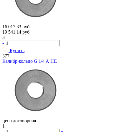
16 017.33
руб
19 541.14
руб
3
-
+
Купить
377
Калибр-кольцо G 1/4 А НЕ
цена договорная
1
-
+