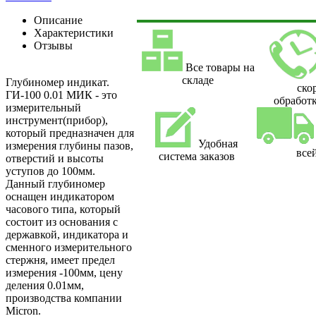
Описание
Характеристики
Отзывы
Все товары на
складе
Глубиномер индикат.
ско
ГИ-100 0.01 МИК - это
обработк
измерительный
инструмент(прибор),
который предназначен для
Удобная
измерения глубины пазов,
все
система заказов
отверстий и высоты
уступов до 100мм.
Данный глубиномер
оснащен индикатором
часового типа, который
состоит из основания с
державкой, индикатора и
сменного измерительного
стержня, имеет предел
измерения -100мм, цену
деления 0.01мм,
производства компании
Micron.