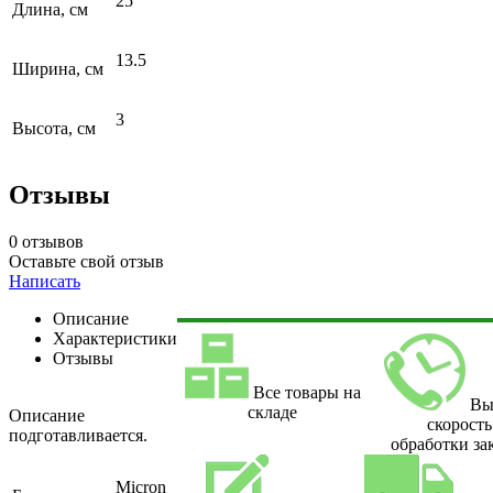
25
Длина, см
13.5
Ширина, см
3
Высота, см
Отзывы
0 отзывов
Оставьте свой отзыв
Написать
Описание
Характеристики
Отзывы
Все товары на
Вы
складе
Описание
скорость
подготавливается.
обработки за
Micron