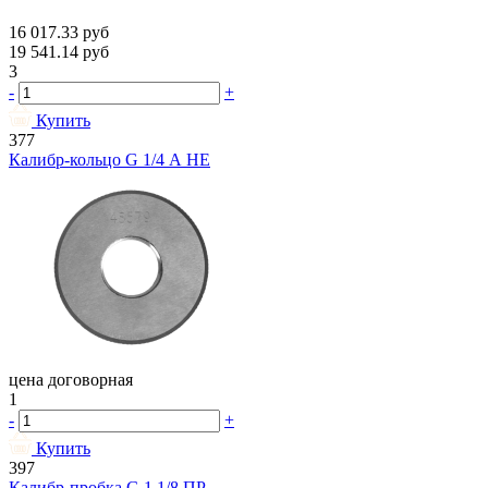
16 017.33
руб
19 541.14
руб
3
-
+
Купить
377
Калибр-кольцо G 1/4 А НЕ
цена договорная
1
-
+
Купить
397
Калибр-пробка G 1 1/8 ПР