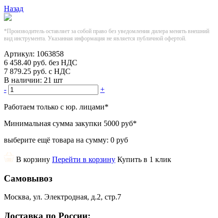
Назад
*Производитель оставляет за собой право без уведомления дилера менять внешний
вид инструмента. Указанная информация не является публичной офертой.
Артикул:
1063858
6 458.40
руб.
без НДС
7 879.25
руб.
с НДС
В наличии:
21 шт
-
+
Работаем только с юр. лицами
*
Минимальная сумма закупки
5000 руб
*
выберите ещё товара на сумму:
0 руб
В корзину
Перейти в корзину
Купить в 1 клик
Самовывоз
Москва, ул. Электродная, д.2, стр.7
Доставка по России: