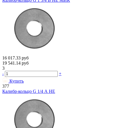
Калибр-кольцо G 1 3/4 В НЕ МИК
16 017.33
руб
19 541.14
руб
3
-
+
Купить
377
Калибр-кольцо G 1/4 А НЕ