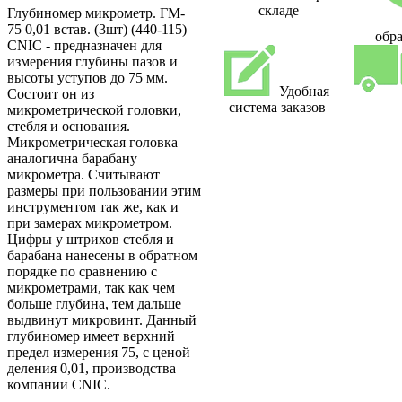
складе
Глубиномер микрометр. ГМ-
75 0,01 встав. (3шт) (440-115)
обра
CNIC - предназначен для
измерения глубины пазов и
высоты уступов до 75 мм.
Удобная
Состоит он из
система заказов
микрометрической головки,
стебля и основания.
Микрометрическая головка
аналогична барабану
микрометра. Считывают
размеры при пользовании этим
инструментом так же, как и
при замерах микрометром.
Цифры у штрихов стебля и
барабана нанесены в обратном
порядке по сравнению с
микрометрами, так как чем
больше глубина, тем дальше
выдвинут микровинт. Данный
глубиномер имеет верхний
предел измерения 75, с ценой
деления 0,01, производства
компании CNIC.