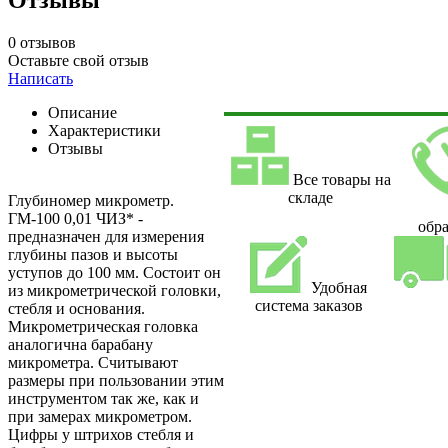
Отзывы
0 отзывов
Оставьте свой отзыв
Написать
Описание
Характеристики
Отзывы
Все товары на
складе
Глубиномер микрометр.
ГМ-100 0,01 ЧИЗ* -
обра
предназначен для измерения
глубины пазов и высоты
уступов до 100 мм. Состоит он
Удобная
из микрометрической головки,
система заказов
стебля и основания.
Микрометрическая головка
аналогична барабану
микрометра. Считывают
размеры при пользовании этим
инструментом так же, как и
при замерах микрометром.
Цифры у штрихов стебля и