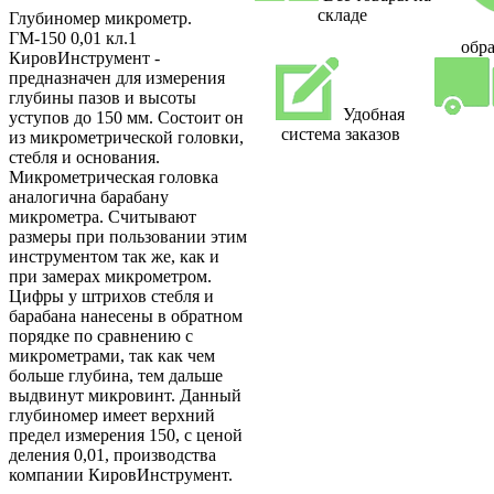
складе
Глубиномер микрометр.
ГМ-150 0,01 кл.1
обра
КировИнструмент -
предназначен для измерения
глубины пазов и высоты
Удобная
уступов до 150 мм. Состоит он
система заказов
из микрометрической головки,
стебля и основания.
Микрометрическая головка
аналогична барабану
микрометра. Считывают
размеры при пользовании этим
инструментом так же, как и
при замерах микрометром.
Цифры у штрихов стебля и
барабана нанесены в обратном
порядке по сравнению с
микрометрами, так как чем
больше глубина, тем дальше
выдвинут микровинт. Данный
глубиномер имеет верхний
предел измерения 150, с ценой
деления 0,01, производства
компании КировИнструмент.