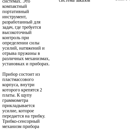
система заказов
системах. Это
компактный
портативный
инструмент,
разработанный для
задач, где требуется
высокоточный
контроль при
определении силы
усилий, натяжений и
отрыва пружины в
различных механизмах,
установках и приборах.
Прибор состоит из
пластмассового
корпуса, внутри
которого крепятся 2
платы. К щупу
граммометра
прикладывается
усилие, которое
передается на трибку.
Трибко-сенсорный
механизм прибора