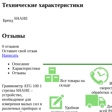
Технические характеристики
SHAHE
Бренд
Отзывы
0 отзывов
Оставьте свой отзыв
Написать
Описание
Характеристики
Отзывы
Все товары на
В
складе
Граммометр ATG 100 1
скорос
стрелка SHAHE –
обработки з
устройство,
необходимое для
измерения малых сил в
До
Удобная
различных приборах и
всей Р