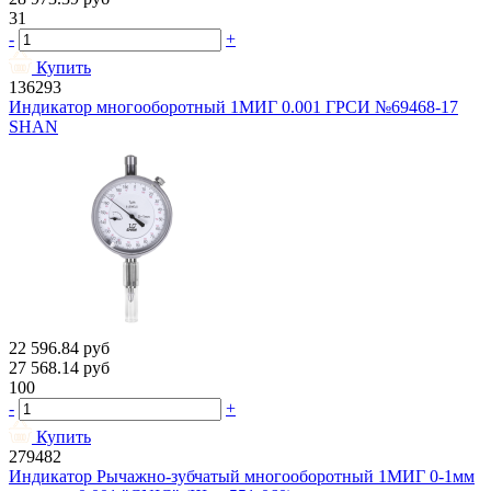
31
-
+
Купить
136293
Индикатор многооборотный 1МИГ 0.001 ГРСИ №69468-17
SHAN
22 596.84
руб
27 568.14
руб
100
-
+
Купить
279482
Индикатор Рычажно-зубчатый многооборотный 1МИГ 0-1мм