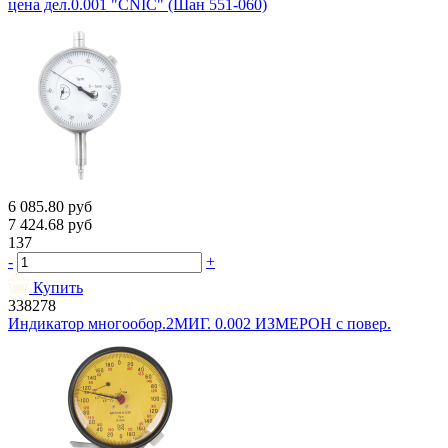
цена дел.0.001 "CNIC" (Шан 551-060)
6 085.80
руб
7 424.68
руб
137
-
+
Купить
338278
Индикатор многообор.2МИГ. 0.002 ИЗМЕРОН с повер.