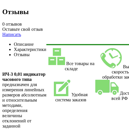
Отзывы
0 отзывов
Оставьте свой отзыв
Написать
Описание
Характеристики
Отзывы
Все товары на
Вы
складе
скорость
ИЧ-3 0,01 индикатор
обработки за
часового типа
предназначен для
измерения линейных
Дост
Удобная
размеров абсолютным
всей РФ
система заказов
и относительным
методами,
определения
величины
отклонений от
заданной