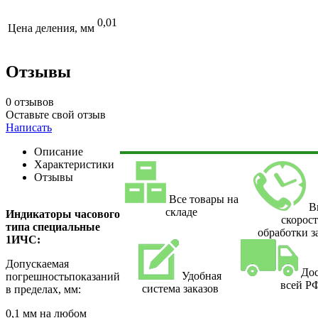
0,01
Цена деления, мм
Отзывы
0 отзывов
Оставьте свой отзыв
Написать
Описание
Характеристики
Отзывы
Все товары на
В
складе
Индикаторы часового
скорост
типа специальные
обработки з
1ИЧС:
Допускаемая
Дос
Удобная
погрешностьпоказаний
всей Р
система заказов
в пределах, мм:
0,1 мм на любом