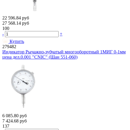
22 596.84
руб
27 568.14
руб
100
-
+
Купить
279482
Индикатор Рычажно-зубчатый многооборотный 1МИГ 0-1мм
цена дел.0.001 "CNIC" (Шан 551-060)
6 085.80
руб
7 424.68
руб
137