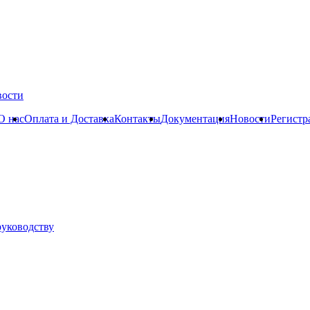
вости
О нас
Оплата и Доставка
Контакты
Документация
Новости
Регистр
руководству