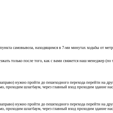
 пункта самовывоза, находящимся в 7-ми минутах ходьбы от мет
ать только после того, как с вами свяжется наш менеджер (по т
направо) нужно пройти до пешеходного перехода перейти на друг
о, проходим шлагбаум, через главный вход проходим здание наск
направо) нужно пройти до пешеходного перехода перейти на друг
о, проходим шлагбаум, через главный вход проходим здание наск