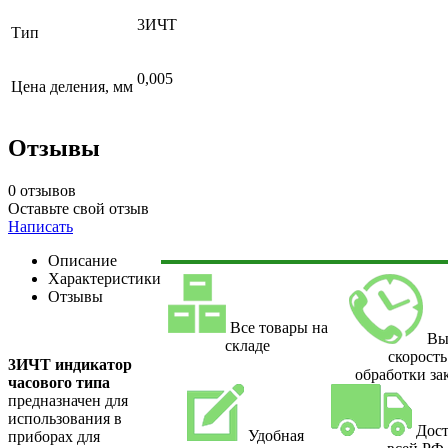
3ИЧТ
Тип
0,005
Цена деления, мм
Отзывы
0 отзывов
Оставьте свой отзыв
Написать
Описание
Характеристики
Отзывы
Все товары на
Вы
складе
скорость
3ИЧТ индикатор
обработки за
часового типа
предназначен для
использования в
Дост
Удобная
приборах для