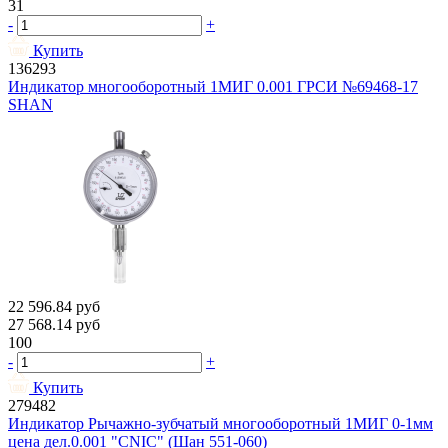
31
-
+
Купить
136293
Индикатор многооборотный 1МИГ 0.001 ГРСИ №69468-17
SHAN
22 596.84
руб
27 568.14
руб
100
-
+
Купить
279482
Индикатор Рычажно-зубчатый многооборотный 1МИГ 0-1мм
цена дел.0.001 "CNIC" (Шан 551-060)