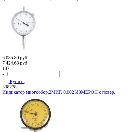
6 085.80
руб
7 424.68
руб
137
-
+
Купить
338278
Индикатор многообор.2МИГ. 0.002 ИЗМЕРОН с повер.