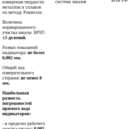
всей РФ
система заказов
измерения твердости
металлов и сплавов
по методу Роквелла.
Величина
нормированного
участка шкалы 3ИЧТ:
±5 делений.
Размах показаний
индикатора:
не более
0,002 мм.
Общий ход
измерительного
стержня:
не менее 8
мм.
Наибольшая
разность
погрешностей
прямого хода
индикаторов:
- в пределах рабочего
участка шкалы:
0,005