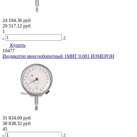
24 194.36
руб
29 517.12
руб
1
-
+
Купить
10477
Индикатор многооборотный 1МИГ 0.001 ИЗМЕРОН
31 834.69
руб
38 838.32
руб
45
-
+