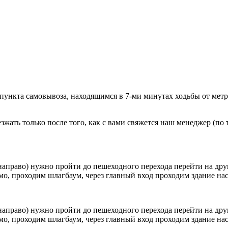
 пункта самовывоза, находящимся в 7-ми минутах ходьбы от мет
ать только после того, как с вами свяжется наш менеджер (по т
направо) нужно пройти до пешеходного перехода перейти на друг
о, проходим шлагбаум, через главный вход проходим здание наск
направо) нужно пройти до пешеходного перехода перейти на друг
о, проходим шлагбаум, через главный вход проходим здание наск