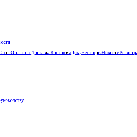
вости
О нас
Оплата и Доставка
Контакты
Документация
Новости
Регистр
руководству