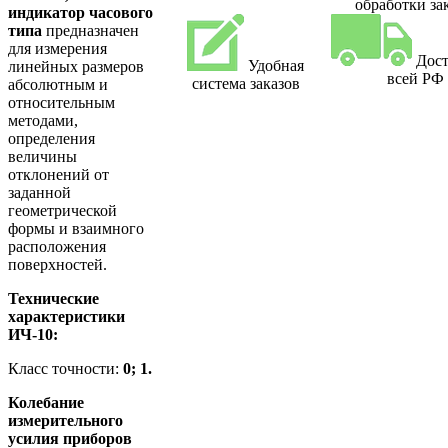
обработки за
индикатор часового
типа
предназначен
для измерения
Дост
Удобная
линейных размеров
всей РФ
система заказов
абсолютным и
относительным
методами,
определения
величины
отклонений от
заданной
геометрической
формы и взаимного
расположения
поверхностей.
Технические
характеристики
ИЧ-10:
Класс точности:
0; 1.
Колебание
измерительного
усилия приборов