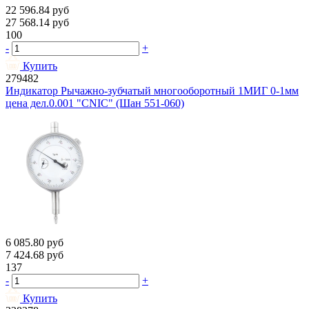
22 596.84
руб
27 568.14
руб
100
-
+
Купить
279482
Индикатор Рычажно-зубчатый многооборотный 1МИГ 0-1мм
цена дел.0.001 "CNIC" (Шан 551-060)
6 085.80
руб
7 424.68
руб
137
-
+
Купить