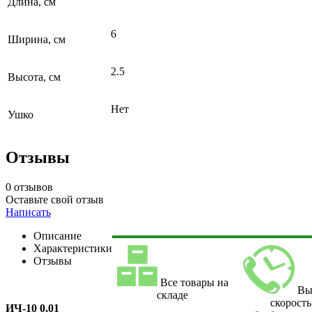
Длина, см
6
Ширина, см
2.5
Высота, см
Нет
Ушко
Отзывы
0 отзывов
Оставьте свой отзыв
Написать
Описание
Характеристики
Отзывы
Все товары на
Вы
складе
скорость
ИЧ-10 0,01