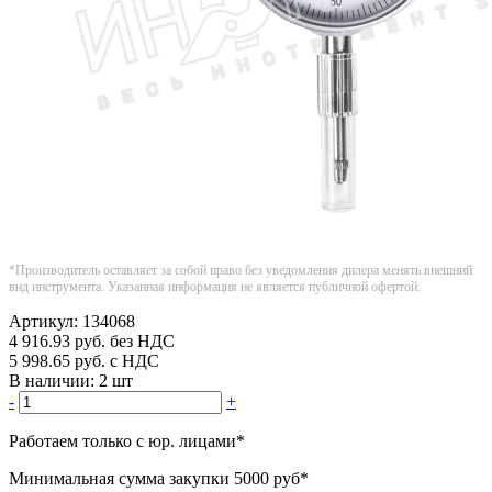
*Производитель оставляет за собой право без уведомления дилера менять внешний
вид инструмента. Указанная информация не является публичной офертой.
Артикул:
134068
4 916.93
руб.
без НДС
5 998.65
руб.
с НДС
В наличии:
2 шт
-
+
Работаем только с юр. лицами
*
Минимальная сумма закупки
5000 руб
*