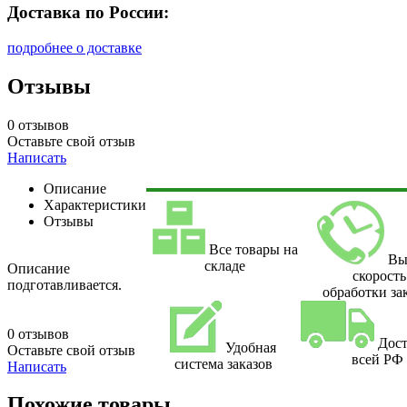
Доставка по России:
подробнее о доставке
Отзывы
0 отзывов
Оставьте свой отзыв
Написать
Описание
Характеристики
Отзывы
Все товары на
Вы
складе
Описание
скорость
подготавливается.
обработки за
0 отзывов
Дост
Удобная
Оставьте свой отзыв
всей РФ
система заказов
Написать
Похожие товары