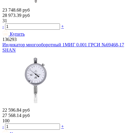
23 748.68
руб
28 973.39
руб
31
-
+
Купить
136293
Индикатор многооборотный 1МИГ 0.001 ГРСИ №69468-17
SHAN
22 596.84
руб
27 568.14
руб
100
-
+