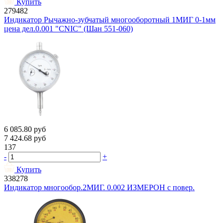
Купить
279482
Индикатор Рычажно-зубчатый многооборотный 1МИГ 0-1мм
цена дел.0.001 "CNIC" (Шан 551-060)
6 085.80
руб
7 424.68
руб
137
-
+
Купить
338278
Индикатор многообор.2МИГ. 0.002 ИЗМЕРОН с повер.