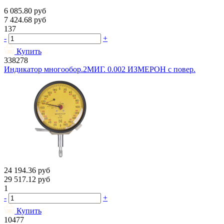
6 085.80
руб
7 424.68
руб
137
-
+
Купить
338278
Индикатор многообор.2МИГ. 0.002 ИЗМЕРОН с повер.
24 194.36
руб
29 517.12
руб
1
-
+
Купить
10477