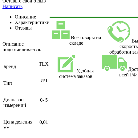
Оставьте свой отзыв
Написать
Описание
Характеристики
Отзывы
Все товары на
Вы
складе
Описание
скорость
подготавливается.
обработки за
TLX
Бренд
Дост
Удобная
всей РФ
система заказов
ИЧ
Тип
Диапазон
0- 5
измерений
Цена деления,
0,01
мм