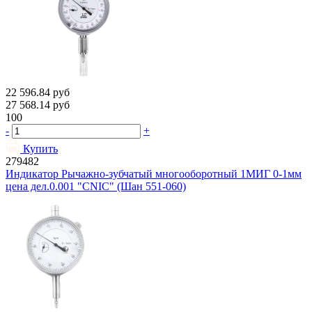
22 596.84
руб
27 568.14
руб
100
-
+
Купить
279482
Индикатор Рычажно-зубчатый многооборотный 1МИГ 0-1мм
цена дел.0.001 "CNIC" (Шан 551-060)