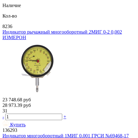
Наличие
Кол-во
8236
Индикатор рычажный многооборотный 2МИГ 0-2 0,002
ИЗМЕРОН
23 748.68
руб
28 973.39
руб
31
-
+
Купить
136293
Индикатор многооборотный 1МИГ 0.001 ГРСИ №69468-17