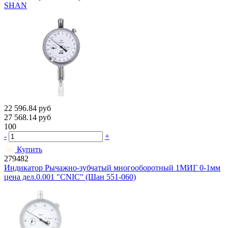
SHAN
22 596.84
руб
27 568.14
руб
100
-
+
Купить
279482
Индикатор Рычажно-зубчатый многооборотный 1МИГ 0-1мм
цена дел.0.001 "CNIC" (Шан 551-060)