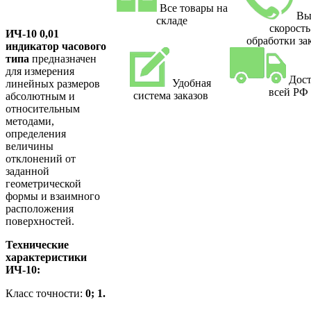
Все товары на
Вы
складе
скорость
ИЧ-10 0,01
обработки за
индикатор часового
типа
предназначен
для измерения
Дост
Удобная
линейных размеров
всей РФ
система заказов
абсолютным и
относительным
методами,
определения
величины
отклонений от
заданной
геометрической
формы и взаимного
расположения
поверхностей.
Технические
характеристики
ИЧ-10:
Класс точности:
0; 1.