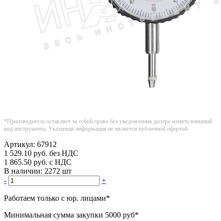
*Производитель оставляет за собой право без уведомления дилера менять внешний
вид инструмента. Указанная информация не является публичной офертой.
Артикул:
67912
1 529.10
руб.
без НДС
1 865.50
руб.
с НДС
В наличии:
2272 шт
-
+
Работаем только с юр. лицами
*
Минимальная сумма закупки
5000 руб
*