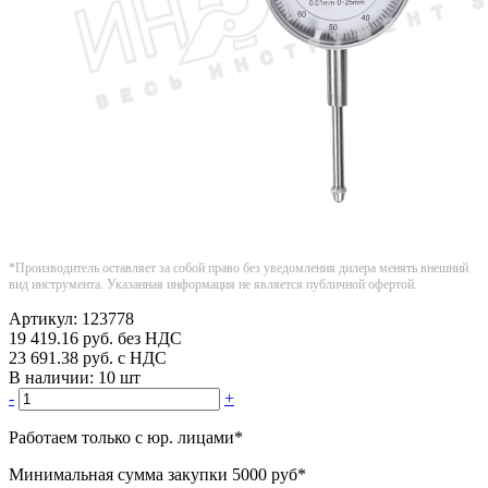
*Производитель оставляет за собой право без уведомления дилера менять внешний
вид инструмента. Указанная информация не является публичной офертой.
Артикул:
123778
19 419.16
руб.
без НДС
23 691.38
руб.
с НДС
В наличии:
10 шт
-
+
Работаем только с юр. лицами
*
Минимальная сумма закупки
5000 руб
*