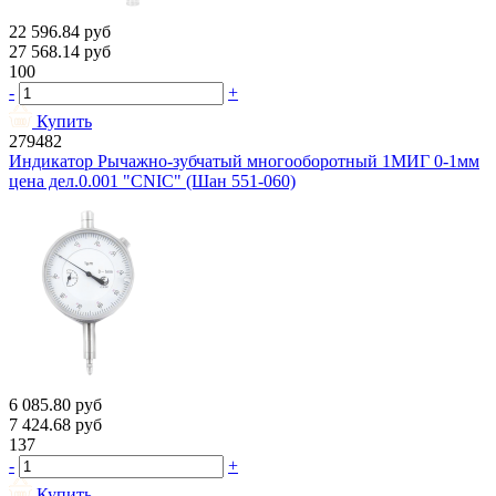
22 596.84
руб
27 568.14
руб
100
-
+
Купить
279482
Индикатор Рычажно-зубчатый многооборотный 1МИГ 0-1мм
цена дел.0.001 "CNIC" (Шан 551-060)
6 085.80
руб
7 424.68
руб
137
-
+
Купить