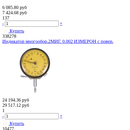
6 085.80
руб
7 424.68
руб
137
-
+
Купить
338278
Индикатор многообор.2МИГ. 0.002 ИЗМЕРОН с повер.
24 194.36
руб
29 517.12
руб
1
-
+
Купить
10477