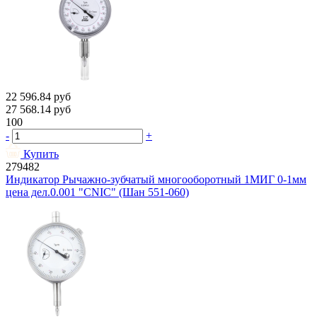
22 596.84
руб
27 568.14
руб
100
-
+
Купить
279482
Индикатор Рычажно-зубчатый многооборотный 1МИГ 0-1мм
цена дел.0.001 "CNIC" (Шан 551-060)