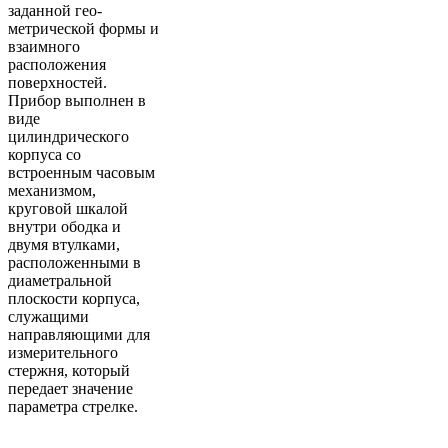
заданной гео­
метрической формы и
взаимного
расположения
поверх­ностей.
Прибор выполнен в
виде
цилиндрического
корпуса со
встроенным часовым
механизмом,
круговой шкалой
внутри ободка и
двумя втулками,
расположенными в
диаметральной
плоскости корпуса,
служащими
направляющими для
измерительного
стержня, который
передает значение
параметра стрелке.