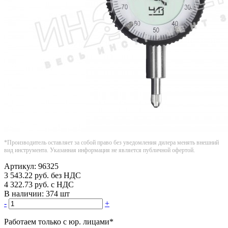
*Производитель оставляет за собой право без уведомления дилера менять внешний
вид инструмента. Указанная информация не является публичной офертой.
Артикул:
96325
3 543.22
руб.
без НДС
4 322.73
руб.
с НДС
В наличии:
374 шт
-
+
Работаем только с юр. лицами
*