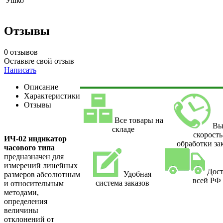
Ушко
Отзывы
0 отзывов
Оставьте свой отзыв
Написать
Описание
Характеристики
Отзывы
Все товары на
Вы
складе
скорость
ИЧ-02 индикатор
обработки за
часового типа
предназначен для
измерений ли­нейных
Дост
Удобная
размеров абсолютным
всей РФ
система заказов
и относительным
мето­дами,
определения
величины
отклонений от