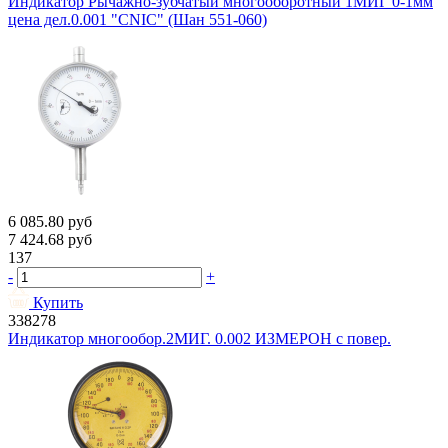
Индикатор Рычажно-зубчатый многооборотный 1МИГ 0-1мм
цена дел.0.001 "CNIC" (Шан 551-060)
6 085.80
руб
7 424.68
руб
137
-
+
Купить
338278
Индикатор многообор.2МИГ. 0.002 ИЗМЕРОН с повер.