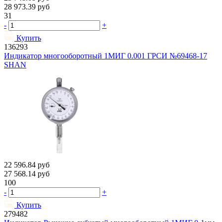
28 973.39
руб
31
-
+
Купить
136293
Индикатор многооборотный 1МИГ 0.001 ГРСИ №69468-17
SHAN
22 596.84
руб
27 568.14
руб
100
-
+
Купить
279482