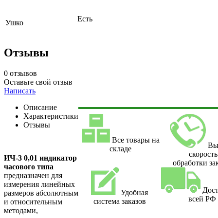
Есть
Ушко
Отзывы
0 отзывов
Оставьте свой отзыв
Написать
Описание
Характеристики
Отзывы
Все товары на
Вы
складе
скорость
ИЧ-3 0,01 индикатор
обработки за
часового типа
предназначен для
измерения линейных
Дост
Удобная
размеров абсолютным
всей РФ
система заказов
и относительным
методами,