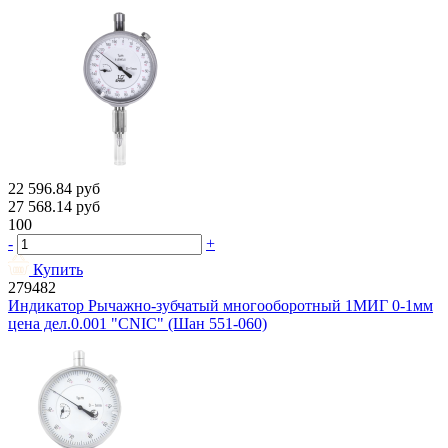
22 596.84
руб
27 568.14
руб
100
-
+
Купить
279482
Индикатор Рычажно-зубчатый многооборотный 1МИГ 0-1мм
цена дел.0.001 "CNIC" (Шан 551-060)