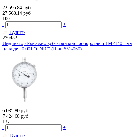
22 596.84
руб
27 568.14
руб
100
-
+
Купить
279482
Индикатор Рычажно-зубчатый многооборотный 1МИГ 0-1мм
цена дел.0.001 "CNIC" (Шан 551-060)
6 085.80
руб
7 424.68
руб
137
-
+
Купить