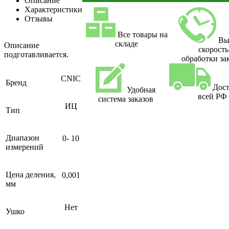
Описание
Характеристики
Отзывы
Все товары на
Вы
складе
Описание
скорость
подготавливается.
обработки за
CNIC
Бренд
Дост
Удобная
всей РФ
система заказов
ИЦ
Тип
Диапазон
0- 10
измерений
Цена деления,
0,001
мм
Нет
Ушко