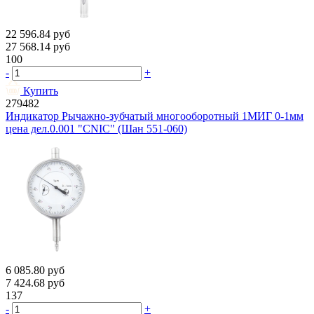
22 596.84
руб
27 568.14
руб
100
-
+
Купить
279482
Индикатор Рычажно-зубчатый многооборотный 1МИГ 0-1мм
цена дел.0.001 "CNIC" (Шан 551-060)
6 085.80
руб
7 424.68
руб
137
-
+