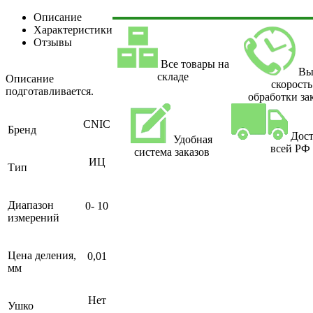
Описание
Характеристики
Отзывы
Все товары на
Вы
складе
Описание
скорость
подготавливается.
обработки за
CNIC
Бренд
Дост
Удобная
всей РФ
система заказов
ИЦ
Тип
Диапазон
0- 10
измерений
Цена деления,
0,01
мм
Нет
Ушко