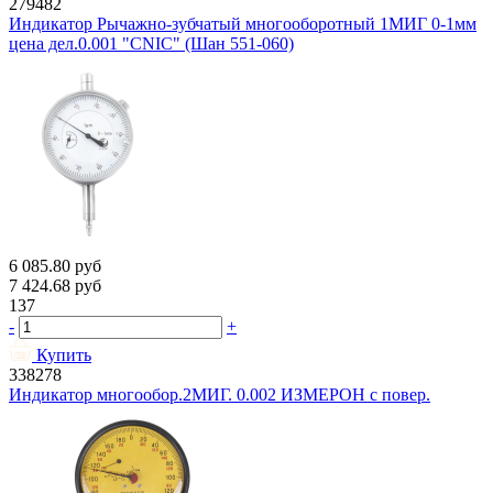
279482
Индикатор Рычажно-зубчатый многооборотный 1МИГ 0-1мм
цена дел.0.001 "CNIC" (Шан 551-060)
6 085.80
руб
7 424.68
руб
137
-
+
Купить
338278
Индикатор многообор.2МИГ. 0.002 ИЗМЕРОН с повер.