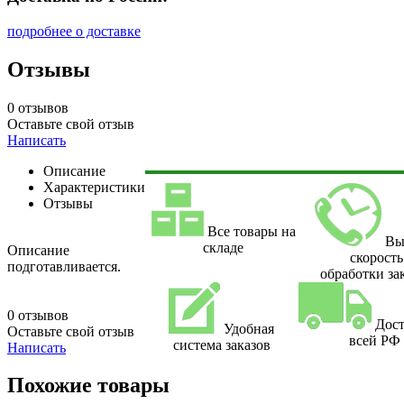
подробнее о доставке
Отзывы
0 отзывов
Оставьте свой отзыв
Написать
Описание
Характеристики
Отзывы
Все товары на
Вы
складе
Описание
скорость
подготавливается.
обработки за
0 отзывов
Дост
Удобная
Оставьте свой отзыв
всей РФ
система заказов
Написать
Похожие товары